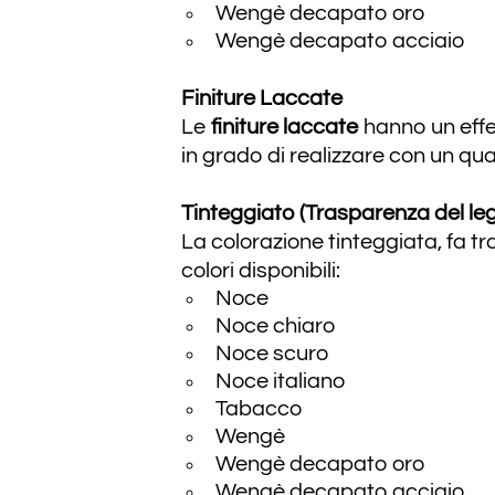
Wengè decapato oro
Wengè decapato acciaio
Finiture Laccate
Le
finiture laccate
hanno un effe
in grado di realizzare con un qua
Tinteggiato (Trasparenza del le
La colorazione tinteggiata, fa tr
colori disponibili:
Noce
Noce chiaro
Noce scuro
Noce italiano
Tabacco
Wengè
Wengè decapato oro
Wengè decapato acciaio