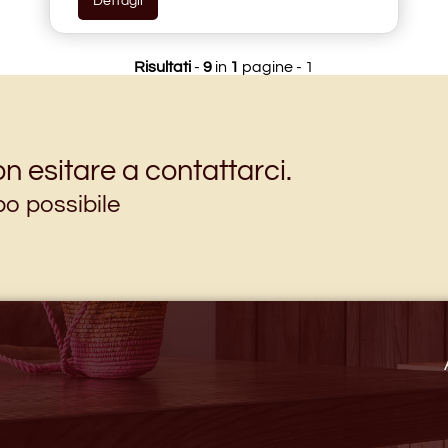
Dettagli
Risultati
-
9
in
1
pagine - 1
n esitare a contattarci.
po possibile