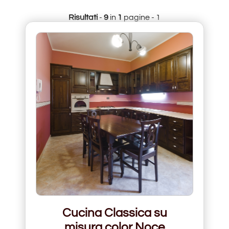
Risultati
-
9
in
1
pagine - 1
Cucina Classica su
misura color Noce