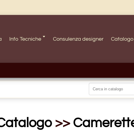
a
Info Tecniche 🢓
Consulenza designer
Catalogo
Catalogo
>>
Camerett