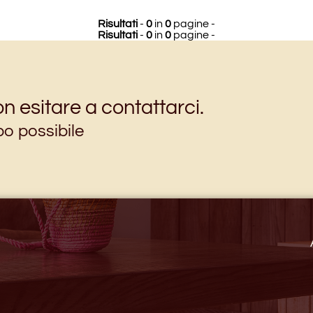
Risultati
-
0
in
0
pagine -
Risultati
-
0
in
0
pagine -
n esitare a contattarci.
po possibile