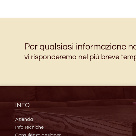
Per qualsiasi informazione no
vi risponderemo nel più breve tem
INFO
Azienda
Info Tecniche
Consulenza designer